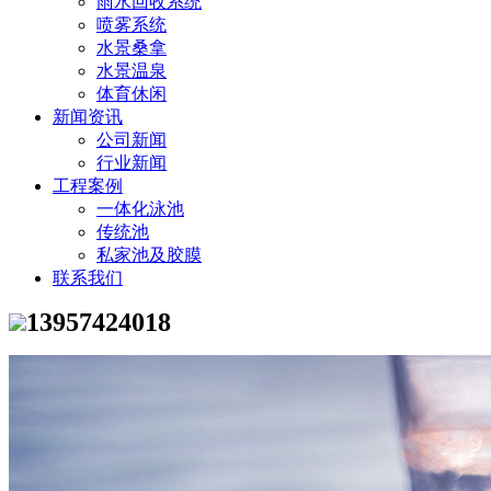
雨水回收系统
喷雾系统
水景桑拿
水景温泉
体育休闲
新闻资讯
公司新闻
行业新闻
工程案例
一体化泳池
传统池
私家池及胶膜
联系我们
13957424018