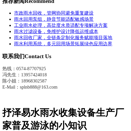
推荐新闻
Recommend
市政雨水回收，管网协同避免重复建设
雨水回用泵组，静音节能适配敏感场景
工业雨水处理，高盐度水质适配专项解决方案
雨水过滤设备，免维护设计降低运维成本
雨水回收厂家，全链条定制化服务赋能项目落地
雨水利用系统，多元回用场景拓展绿色应用边界
联系我们
Contact Us
热线：0574-87707925
冯先生
：
13957424018
陈小姐：18968302587
E-Mail：splnb888@163.com
抒泽易水雨水收集设备生产厂
家普及游泳的小知识