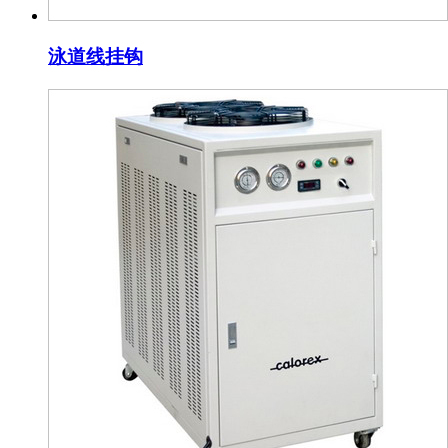
泳道线挂钩