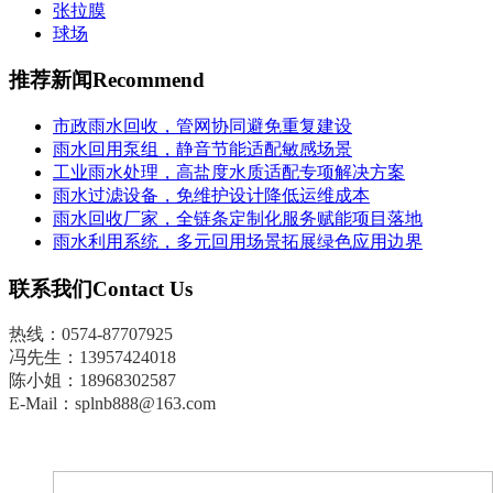
张拉膜
球场
推荐新闻
Recommend
市政雨水回收，管网协同避免重复建设
雨水回用泵组，静音节能适配敏感场景
工业雨水处理，高盐度水质适配专项解决方案
雨水过滤设备，免维护设计降低运维成本
雨水回收厂家，全链条定制化服务赋能项目落地
雨水利用系统，多元回用场景拓展绿色应用边界
联系我们
Contact Us
热线：0574-87707925
冯先生
：
13957424018
陈小姐：18968302587
E-Mail：splnb888@163.com