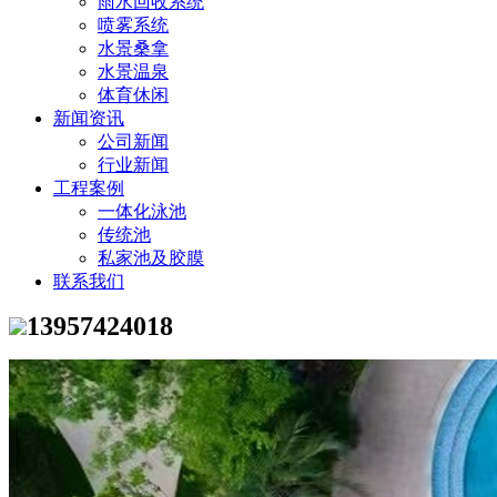
雨水回收系统
喷雾系统
水景桑拿
水景温泉
体育休闲
新闻资讯
公司新闻
行业新闻
工程案例
一体化泳池
传统池
私家池及胶膜
联系我们
13957424018