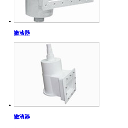
撇渣器
撇渣器