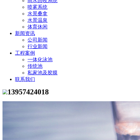
雨水回收系统
喷雾系统
水景桑拿
水景温泉
体育休闲
新闻资讯
公司新闻
行业新闻
工程案例
一体化泳池
传统池
私家池及胶膜
联系我们
13957424018