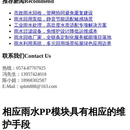
推荐新闻
Recommend
市政雨水回收，管网协同避免重复建设
雨水回用泵组，静音节能适配敏感场景
工业雨水处理，高盐度水质适配专项解决方案
雨水过滤设备，免维护设计降低运维成本
雨水回收厂家，全链条定制化服务赋能项目落地
雨水利用系统，多元回用场景拓展绿色应用边界
联系我们
Contact Us
热线：0574-87707925
冯先生
：
13957424018
陈小姐：18968302587
E-Mail：splnb888@163.com
相应雨水PP模块具有相应的维
护手段