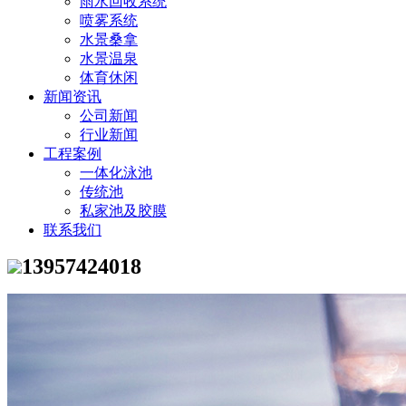
雨水回收系统
喷雾系统
水景桑拿
水景温泉
体育休闲
新闻资讯
公司新闻
行业新闻
工程案例
一体化泳池
传统池
私家池及胶膜
联系我们
13957424018