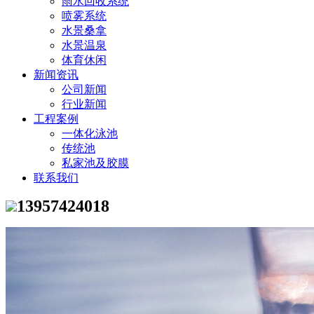
雨水回收系统
喷雾系统
水景桑拿
水景温泉
体育休闲
新闻资讯
公司新闻
行业新闻
工程案例
一体化泳池
传统池
私家池及胶膜
联系我们
13957424018