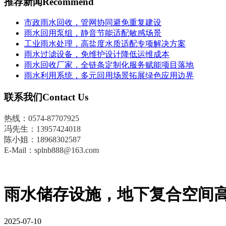
推荐新闻
Recommend
市政雨水回收，管网协同避免重复建设
雨水回用泵组，静音节能适配敏感场景
工业雨水处理，高盐度水质适配专项解决方案
雨水过滤设备，免维护设计降低运维成本
雨水回收厂家，全链条定制化服务赋能项目落地
雨水利用系统，多元回用场景拓展绿色应用边界
联系我们
Contact Us
热线：0574-87707925
冯先生
：
13957424018
陈小姐：18968302587
E-Mail：splnb888@163.com
雨水储存设施，地下复合空间
2025-07-10