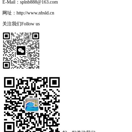
E-Mail：splnb888@163.com
网址：http://www.nbsld.cn
关注我们
Follow us