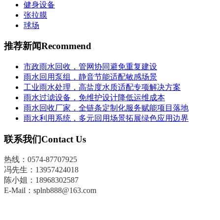
健身设备
张拉膜
球场
推荐新闻
Recommend
市政雨水回收，管网协同避免重复建设
雨水回用泵组，静音节能适配敏感场景
工业雨水处理，高盐度水质适配专项解决方案
雨水过滤设备，免维护设计降低运维成本
雨水回收厂家，全链条定制化服务赋能项目落地
雨水利用系统，多元回用场景拓展绿色应用边界
联系我们
Contact Us
热线：0574-87707925
冯先生
：
13957424018
陈小姐：18968302587
E-Mail：splnb888@163.com