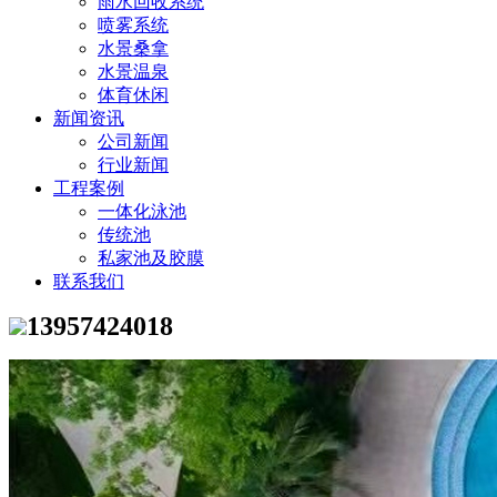
雨水回收系统
喷雾系统
水景桑拿
水景温泉
体育休闲
新闻资讯
公司新闻
行业新闻
工程案例
一体化泳池
传统池
私家池及胶膜
联系我们
13957424018