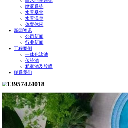
雨水回收系统
喷雾系统
水景桑拿
水景温泉
体育休闲
新闻资讯
公司新闻
行业新闻
工程案例
一体化泳池
传统池
私家池及胶膜
联系我们
13957424018