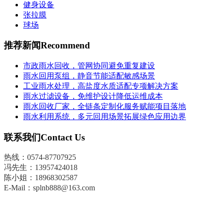
健身设备
张拉膜
球场
推荐新闻
Recommend
市政雨水回收，管网协同避免重复建设
雨水回用泵组，静音节能适配敏感场景
工业雨水处理，高盐度水质适配专项解决方案
雨水过滤设备，免维护设计降低运维成本
雨水回收厂家，全链条定制化服务赋能项目落地
雨水利用系统，多元回用场景拓展绿色应用边界
联系我们
Contact Us
热线：0574-87707925
冯先生
：
13957424018
陈小姐：18968302587
E-Mail：splnb888@163.com