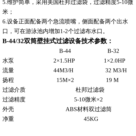
5.
维护简单，采用美国杜邦过滤袋，过滤精度
5-10
微
米；
6.
设备正面配备两个急流喷嘴，侧面配备两个出水
口，可在游泳池内增加
1-2
个过滤布水口。
B-44/32
双筒壁挂式过滤设备技术参数：
B-44 B-32
水泵
2
×
1.5HP 1
×
2.0HP
流量
44M
3
/H 32 M
3
/H
扬程
15M
×2 19
M
过滤介质
杜邦过滤袋
过滤精度
5-10
微米
×2
外壳
ABS
材料双过滤筒
净重
45KG