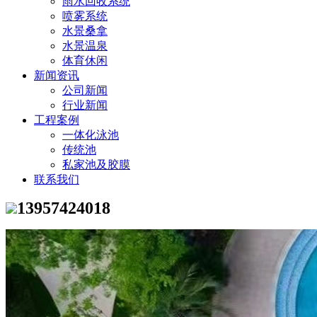
雨水回收系统
喷雾系统
水景桑拿
水景温泉
体育休闲
新闻资讯
公司新闻
行业新闻
工程案例
一体化泳池
传统池
私家池及胶膜
联系我们
13957424018