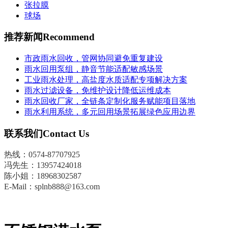
张拉膜
球场
推荐新闻
Recommend
市政雨水回收，管网协同避免重复建设
雨水回用泵组，静音节能适配敏感场景
工业雨水处理，高盐度水质适配专项解决方案
雨水过滤设备，免维护设计降低运维成本
雨水回收厂家，全链条定制化服务赋能项目落地
雨水利用系统，多元回用场景拓展绿色应用边界
联系我们
Contact Us
热线：0574-87707925
冯先生
：
13957424018
陈小姐：18968302587
E-Mail：splnb888@163.com