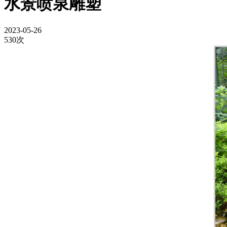
水景喷泉雕塑
2023-05-26
530次