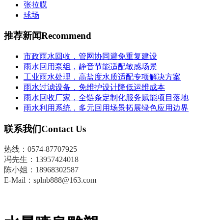
张拉膜
球场
推荐新闻
Recommend
市政雨水回收，管网协同避免重复建设
雨水回用泵组，静音节能适配敏感场景
工业雨水处理，高盐度水质适配专项解决方案
雨水过滤设备，免维护设计降低运维成本
雨水回收厂家，全链条定制化服务赋能项目落地
雨水利用系统，多元回用场景拓展绿色应用边界
联系我们
Contact Us
热线：0574-87707925
冯先生
：
13957424018
陈小姐：18968302587
E-Mail：splnb888@163.com