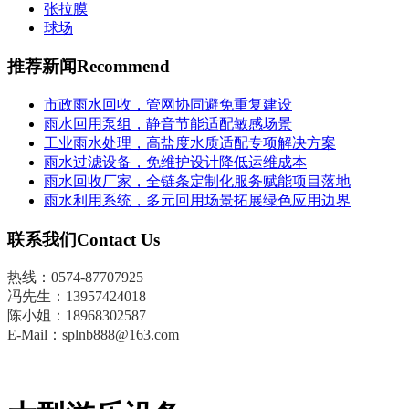
张拉膜
球场
推荐新闻
Recommend
市政雨水回收，管网协同避免重复建设
雨水回用泵组，静音节能适配敏感场景
工业雨水处理，高盐度水质适配专项解决方案
雨水过滤设备，免维护设计降低运维成本
雨水回收厂家，全链条定制化服务赋能项目落地
雨水利用系统，多元回用场景拓展绿色应用边界
联系我们
Contact Us
热线：0574-87707925
冯先生
：
13957424018
陈小姐：18968302587
E-Mail：splnb888@163.com