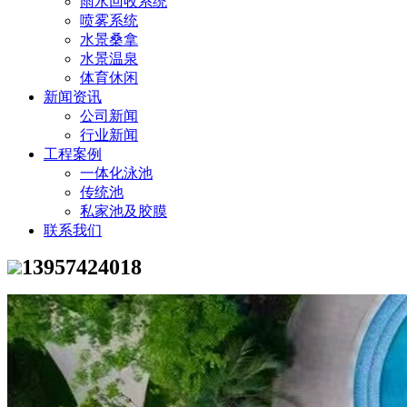
雨水回收系统
喷雾系统
水景桑拿
水景温泉
体育休闲
新闻资讯
公司新闻
行业新闻
工程案例
一体化泳池
传统池
私家池及胶膜
联系我们
13957424018